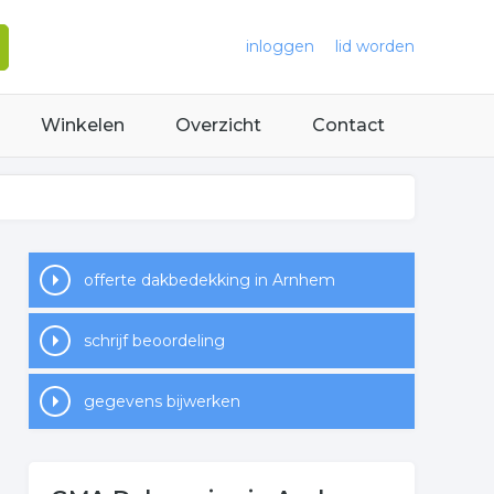
inloggen
lid worden
Winkelen
Overzicht
Contact
offerte dakbedekking in Arnhem
schrijf beoordeling
gegevens bijwerken