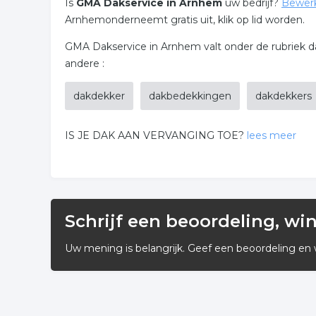
Is
GMA Dakservice in Arnhem
uw bedrijf?
Bewer
Arnhemonderneemt gratis uit, klik op lid worden.
GMA Dakservice in Arnhem valt onder de rubriek 
andere :
dakdekker
dakbedekkingen
dakdekkers
IS JE DAK AAN VERVANGING TOE?
lees meer
ONZE DESKUNDIGE DAKDEKKERS MAKEN JE D
GMA Dakservice is gespecialiseerd in het aanlegg
diensten tegen een betaalbare prijs. Kwaliteit staat 
Schrijf een beoordeling, wi
Onze dakdekkers verhelpen lekkages snel en vakku
Uw mening is belangrijk. Geef een beoordeling en 
vervanging toe zijn. Schakel ons tijdig in voor pre
We zijn gevestigd in Arnhem, waarvandaan onze dak
ONZE VOORDELEN - spoed reparaties - gratis advies