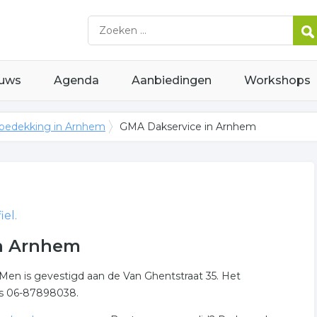
uws
Agenda
Aanbiedingen
Workshops
bedekking in Arnhem
GMA Dakservice in Arnhem
el.
in Arnhem
 Men is gevestigd aan de Van Ghentstraat 35. Het
is 06-87898038.