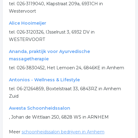
tel. 026-3119040, Klapstraat 209a, 6931CH in
.
Westervoort
Alice Hooimeijer
tel. 026-3120326, IJsselrust 3, 6932 DV in
WESTERVOORT
Ananda, praktijk voor Ayurvedische
massagetherapie
tel. 026-3830452, Het Lemoen 24, 6846KE in Arnhem
Antonios - Wellness & Lifestyle
tel. 06-21264859, Boxtelstraat 33, 6843RZ in Arnhem
Zuid
Awesta Schoonheidssalon
, Johan de Wittlaan 250, 6828 WS in ARNHEM
Meer
schoonheidssalon bedrijven in Arnhem