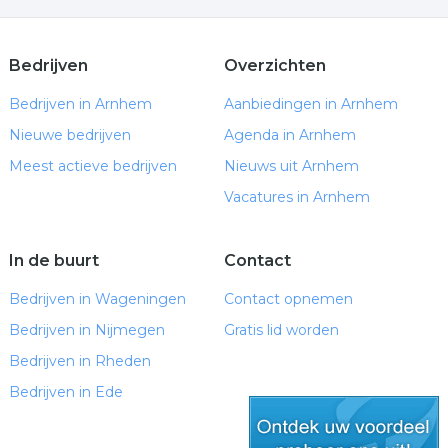
Afzuigkap gat boren — ACTIE €180 | Compleet
pakket €350/€400 all-in
Geef je interieur een luxe upgrade: De magie van
Bedrijven
Overzichten
glasschilderijen
Bedrijven in Arnhem
Aanbiedingen in Arnhem
Kunststof eetkamerstoelen: stijlvol, praktisch en
Nieuwe bedrijven
tijdloos
Agenda in Arnhem
Weetje #4: Keizer Kangxi en de bijzondere
Meest actieve bedrijven
Nieuws uit Arnhem
geschiedenis van Haarlemmerolie
Vacatures in Arnhem
Verlichting bij overgangsklachten
Nieuw: Betaalbare Edelstalen Ashangers met
Slangencollier
In de buurt
Contact
Nieuw in het assortiment: 6 nieuwe Cernit
Bedrijven in Wageningen
Contact opnemen
Translucent kleuren
Nieuw in het assortiment: 6 nieuwe Cernit
Bedrijven in Nijmegen
Gratis lid worden
Translucent kleuren
Bedrijven in Rheden
Ik heb de energie gevolgd: Praktijk Reiju Tai gaat
Bedrijven in Ede
ambulant!
Robuuste picknicktafels op maat voor jarenlang
buitenplezier