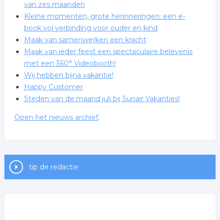
van zes maanden
Kleine momenten, grote herinneringen: een e-
book vol verbinding voor ouder en kind
Maak van samenwerken een kracht
Maak van ieder feest een spectaculaire belevenis
met een 360° Videobooth!
Wij hebben bijna vakantie!
Happy Customer
Steden van de maand juli bij Sunair Vakanties!
Open het nieuws archief
.
Diploma gehaald, .....wat nu?
Geef jouw creativiteit kleur met de nieuwe
DARWI MARBEL Markers
tip de redactie
Nieuwe DARWI MARBEL Markers voor retail,
kunstenaars en creatieve ateliers
Voel je weer meer in balans met CBD + CBG olie
Doorbreek je patronen – Drie online avonden voor